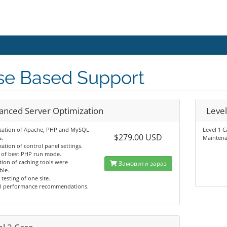
se Based Support
anced Server Optimization
Level
zation of Apache, PHP and MySQL
Level 1 C
$279.00 USD
s.
Maintena
ation of control panel settings.
 of best PHP run mode.
ation of caching tools were
Замовити зараз
ble.
 testing of one site.
l performance recommendations.