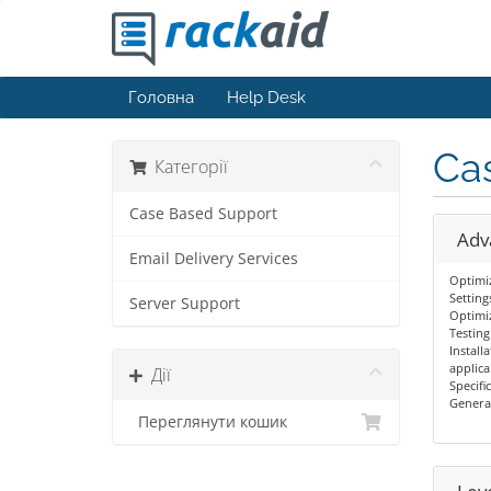
Головна
Help Desk
Ca
Категорії
Case Based Support
Adv
Email Delivery Services
Optimi
Setting
Server Support
Optimiz
Testing
Install
applica
Дії
Specific
Genera
Переглянути кошик