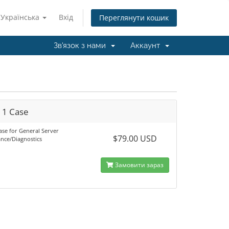
Українська
Вхід
Переглянути кошик
Зв'язок з нами
Аккаунт
 1 Case
ase for General Server
$79.00 USD
nce/Diagnostics
Замовити зараз