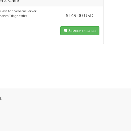
el 2 Case
 Case for General Server
$149.00 USD
nance/Diagnostics
Замовити зараз
.